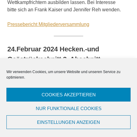
Wettkampfrichtern ausbilden lassen. Bei Interesse
bitte sich an Frank Kaiser und Jennifer Reh wenden.
Pressebericht Mitgliederversammlung
24.Februar 2024 Hecken.-und
Geästrückschnitt 2. Abschnitt
Wir verwenden Cookies, um unsere Website und unseren Service zu
Die erste große Arbeitsmaßnahme vor der Saison 2024
optimieren.
wurde vielen Mitgliedern angetreten. Die große
Trauerweide wurde gefällt, die Äste und der Stamm
COOKIES AKZEPTIEREN
kleingesägt, verladen und abgefahren.
NUR FUNKTIONALE COOKIES
Die Hecken, Baumäste und Sträucher wurde zurück
geschnitten, durch den Häcksler gehäckselt und in
EINSTELLUNGEN ANZEIGEN
mehreren Hängern zur Grünschnittanlage gebracht. Der
Rasen wurde vor dem Zaun abgemäht.